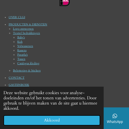
e
n
e
n
e
n
n
OVER CLGI
PRODUCTEN & DIENSTEN
Logo ontwerpen
Textiel bedrukkingen
Baby's
Kids
Volwassenen
Kussens
Paraplu's
Tassen
Catalogus kleding
Belettering & Stickers
CONTACT
GASTENBOEK
Deze website gebruikt cookies voor analyse-
© 2020 - 2021 CLGI Persoonlijke cadeau bedrukkingen
doeleinden en/of het tonen van advertenties. Door
Powered by
JouwWeb
gebruik te blijven maken van de site gaat u hiermee
akkoord.
Akkoord
E-mailadres
Telefoonnummer
Kaart
Facebook
WhatsApp