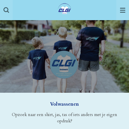
Ga
direct
naar
de
hoofdinhoud
Volwassenen
Opzoek naar een shirt, jas, tas of iets anders met je eigen
opdruk?