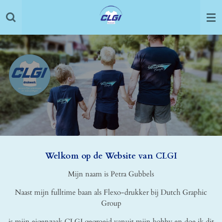
Ga
direct
naar
de
hoofdinhoud
Welkom op de Website van CLGI
Mijn naam is Petra Gubbels
Naast mijn fulltime baan als Flexo-drukker bij Dutch Graphic
Group
is mijn eigenzaak CLGI gegroeid vanuit mijn hobby en doe ik dit