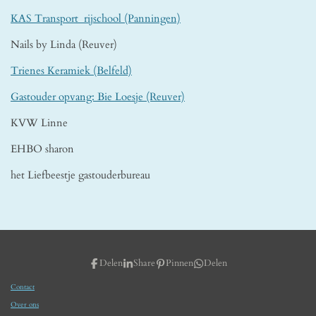
KAS Transport rijschool (Panningen)
Nails by Linda (Reuver)
Trienes Keramiek (Belfeld)
Gastouder opvang: Bie Loesje (Reuver)
KVW Linne
EHBO sharon
het Liefbeestje gastouderbureau
Delen
Share
Pinnen
Delen
Contact
Over ons