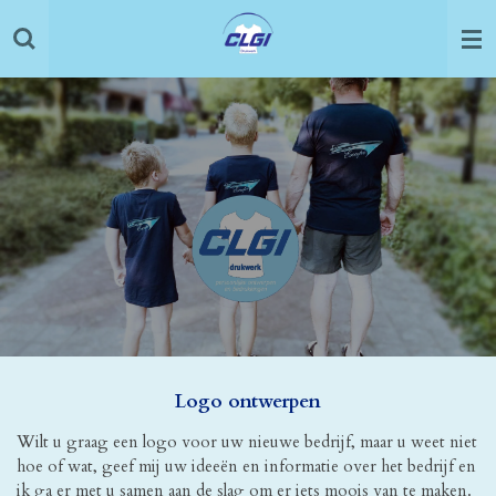
Ga
direct
naar
de
hoofdinhoud
Logo ontwerpen
Wilt u graag een logo voor uw nieuwe bedrijf, maar u weet niet
hoe of wat, geef mij uw ideeën en informatie over het bedrijf en
ik ga er met u samen aan de slag om er iets moois van te maken.