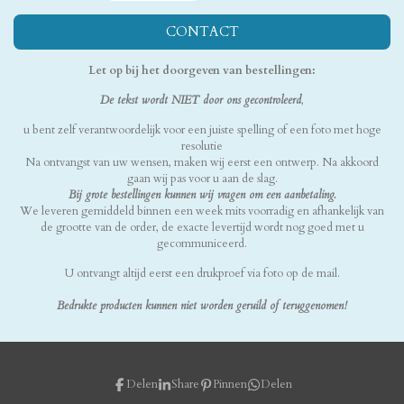
CONTACT
Let op bij het doorgeven van bestellingen:
De tekst wordt NIET door ons gecontroleerd
,
u bent zelf verantwoordelijk voor een juiste spelling of een foto met hoge
resolutie
Na ontvangst van uw wensen, maken wij eerst een ontwerp. Na akkoord
gaan wij pas voor u aan de slag.
Bij grote bestellingen kunnen wij vragen om een aanbetaling.
We leveren gemiddeld binnen een week mits voorradig en afhankelijk van
de grootte van de order, de exacte levertijd wordt nog goed met u
gecommuniceerd.
U ontvangt altijd eerst een drukproef via foto op de mail.
Bedrukte producten kunnen niet worden geruild of teruggenomen!
Delen
Share
Pinnen
Delen